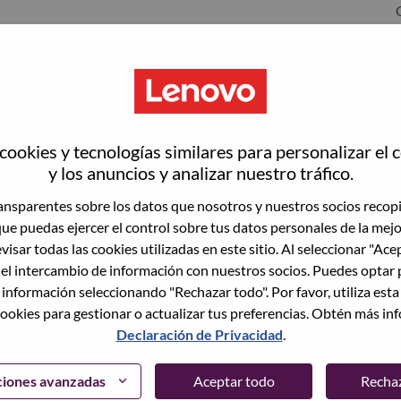
ookies y tecnologías similares para personalizar el 
y los anuncios y analizar nuestro tráfico.
nsparentes sobre los datos que nosotros y nuestros socios recop
que puedas ejercer el control sobre tus datos personales de la mej
wn what we do. We WOW our customers.
visar todas las cookies utilizadas en este sitio. Al seleccionar "Ace
 el intercambio de información con nuestros socios. Puedes optar 
echnology powerhouse, ranked #153 in the Fortune Global
 información seleccionando "Rechazar todo". Por favor, utiliza est
 day in 180 markets. Focused on a bold vision to deliver
ookies para gestionar o actualizar tus preferencias. Obtén más in
 on its success as the world’s largest PC company with a full-
Declaración de Privacidad
.
d AI-optimized devices (PCs, workstations, smartphones,
edge, high performance computing and software defined
ervices. Lenovo’s continued investment in world-changing
ciones avanzadas
Aceptar todo
Recha
ustworthy, and smarter future for everyone, everywhere.