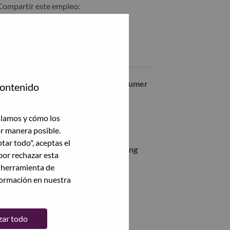
Compartir este empleo:
Compartir %jobname% con LinkedIn
Compartir %jobname% con un amigo por correo electrónico
Empleos similares
Advisory Packaging Designer - Consumer
contenido
北京（Beijing）, Beijing, China,
Staff Packaging Graphic Designer
ilamos y cómo los
北京（Beijing）, Beijing, China,
or manera posible.
ptar todo", aceptas el
Advisory Packaging Designer - Gaming
por rechazar esta
北京（Beijing）, Beijing, China,
a herramienta de
formación en nuestra
Packaging Designer - Gaming
北京（Beijing）, Beijing, China,
zar todo
Ver todas