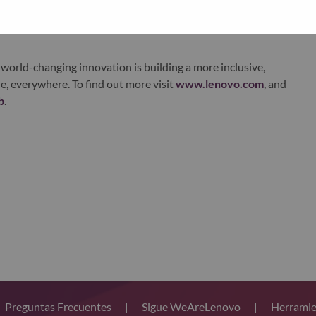
xchange under Lenovo Group Limited (HKSE: 992) (ADR:
world-changing innovation is building a more inclusive,
e, everywhere. To find out more visit
www.lenovo.com
, and
b
.
Preguntas Frecuentes
|
Sigue WeAreLenovo
|
Herramie