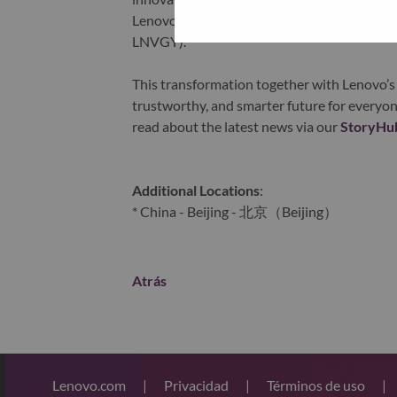
Lenovo is listed on the Hong Kong stock e
LNVGY).
This transformation together with Lenovo’s 
trustworthy, and smarter future for everyon
read about the latest news via our
StoryHu
Additional Locations
:
* China - Beijing - 北京（Beijing）
Atrás
Lenovo.com
|
Privacidad
|
Términos de uso
|