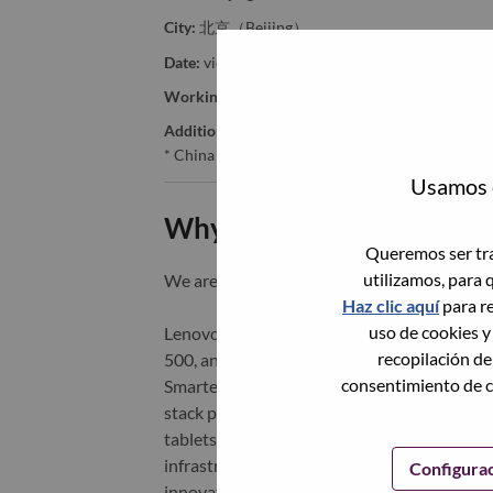
City:
北京（Beijing）
Date:
viernes, Junio 26, 2026
Working Time:
Full-time
Additional Locations
:
* China - Beijing - 北京（Beijing）
Usamos c
Why Work at Lenovo
Queremos ser tra
utilizamos, para 
We are Lenovo. We do what we say. We o
Haz clic aquí
para re
uso de cookies y
Lenovo is a US$83 billion revenue global t
recopilación de
500, and serving millions of customers every
consentimiento de c
Smarter Technology for All, Lenovo has built
stack portfolio of AI-enabled, AI-ready, an
tablets), infrastructure (server, storage, 
infrastructure), software, solutions, and s
Configura
innovation is building a more equitable, tr