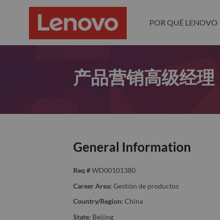
POR QUÉ LENOVO
产品营销高级经理
General Information
Req #
WD00101380
Career Area:
Gestión de productos
Country/Region:
China
State:
Beijing