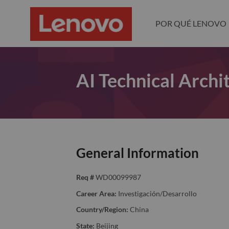
POR QUÉ LENOVO
AI Technical Archi
General Information
Req #
WD00099987
Career Area:
Investigación/Desarrollo
Country/Region:
China
State:
Beijing