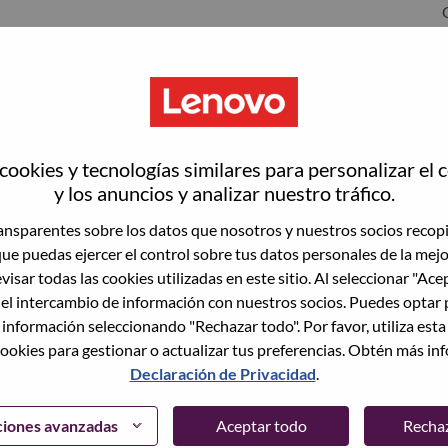
ookies y tecnologías similares para personalizar el 
y los anuncios y analizar nuestro tráfico.
nsparentes sobre los datos que nosotros y nuestros socios recop
que puedas ejercer el control sobre tus datos personales de la mej
wn what we do. We WOW our customers.
visar todas las cookies utilizadas en este sitio. Al seleccionar "Ace
 el intercambio de información con nuestros socios. Puedes optar 
echnology powerhouse, ranked #153 in the Fortune Global
 información seleccionando "Rechazar todo". Por favor, utiliza est
 day in 180 markets. Focused on a bold vision to deliver
ookies para gestionar o actualizar tus preferencias. Obtén más in
 on its success as the world’s largest PC company with a full-
Declaración de Privacidad
.
d AI-optimized devices (PCs, workstations, smartphones,
edge, high performance computing and software defined
ervices. Lenovo’s continued investment in world-changing
ciones avanzadas
Aceptar todo
Recha
ustworthy, and smarter future for everyone, everywhere.