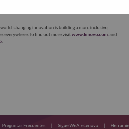
xchange under Lenovo Group Limited (HKSE: 992) (ADR:
world-changing innovation is building a more inclusive,
e, everywhere. To find out more visit
www.lenovo.com
, and
b
.
Preguntas Frecuentes
|
Sigue WeAreLenovo
|
Herramie