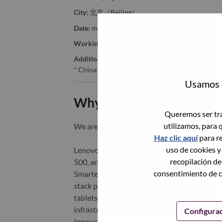
City:
北京（Beijing）
Date:
miércoles, Julio 1, 2026
Working Time:
Full-time
Additional Locations
:
* China - Beijing - 北京（Beijing）
Usamos c
Why Work at Lenovo
Queremos ser tra
utilizamos, para 
We are Lenovo. We do what we say. We o
Haz clic aquí
para re
uso de cookies y
Lenovo is a US$83 billion revenue global t
recopilación de
500, and serving millions of customers every
consentimiento de c
Smarter Technology for All, Lenovo has built
stack portfolio of AI-enabled, AI-ready, an
tablets), infrastructure (server, storage, 
infrastructure), software, solutions, and s
Configura
innovation is building a more equitable, tr