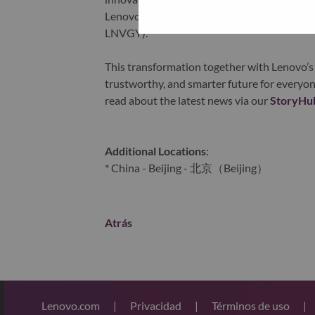
Lenovo is listed on the Hong Kong stock e
LNVGY).
This transformation together with Lenovo’s 
trustworthy, and smarter future for everyon
read about the latest news via our
StoryHu
Additional Locations
:
* China - Beijing - 北京（Beijing）
Atrás
Lenovo.com
|
Privacidad
|
Términos de uso
|