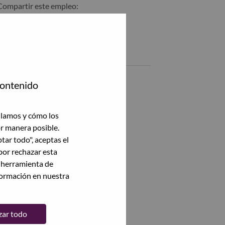
Compartir este empleo:
Compartir %jobname% con LinkedIn
Compartir %jobname% con un amigo por correo electrónico
Empleos similares
Staff Researcher, Algorithm
contenido
北京（Beijing）, Beijing, China,
AI可持续计算资深研究员
ilamos y cómo los
北京（Beijing）, Beijing, China,
or manera posible.
ptar todo", aceptas el
高级BMC/RMC研发工程师
por rechazar esta
北京（Beijing）, Beijing, China,
a herramienta de
formación en nuestra
Ver todas
zar todo