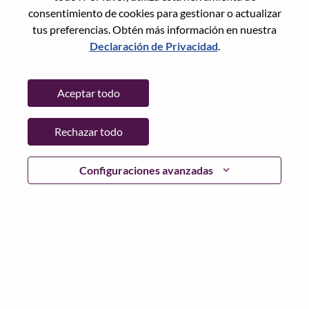
State:
Beijing
consentimiento de cookies para gestionar o actualizar
City:
北京（Beijing）
tus preferencias. Obtén más información en nuestra
Date:
jueves, Julio 9, 2026
Declaración de Privacidad
.
Working Time:
Full-time
Additional Locations
:
Aceptar todo
* China - Beijing - 北京（Beijing）
Rechazar todo
Why Work at Lenovo
Configuraciones avanzadas
We are Lenovo. We do what we say. We own what we do.
We WOW our customers.
Lenovo is a US$83 billion revenue global technology
powerhouse, ranked #153 in the Fortune Global 500, and
serving millions of customers every day in 180 markets.
Focused on a bold vision to deliver Smarter Technology
for All, Lenovo has built on its success as the world’s