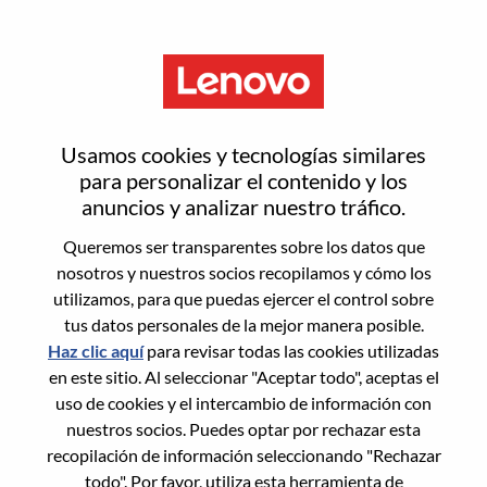
Menú
亚太人力资源共享中心专员（要
Usamos cookies y tecnologías similares
求日语）
para personalizar el contenido y los
anuncios y analizar nuestro tráfico.
Queremos ser transparentes sobre los datos que
nosotros y nuestros socios recopilamos y cómo los
utilizamos, para que puedas ejercer el control sobre
tus datos personales de la mejor manera posible.
General Information
Haz clic aquí
para revisar todas las cookies utilizadas
en este sitio. Al seleccionar "Aceptar todo", aceptas el
Req #
WD00102158
uso de cookies y el intercambio de información con
Career Area:
Recursos humanos
nuestros socios. Puedes optar por rechazar esta
recopilación de información seleccionando "Rechazar
Country/Region:
China
todo". Por favor, utiliza esta herramienta de