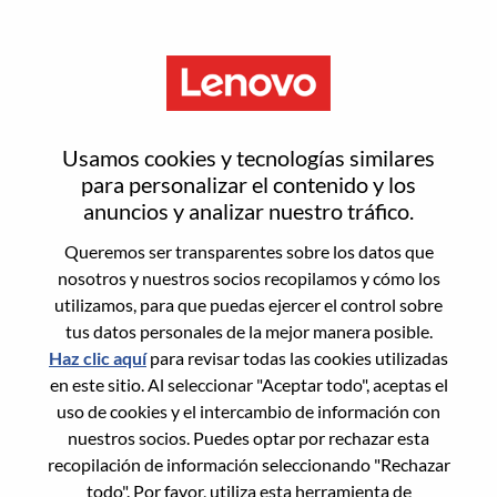
Menú
Alternance - Open Channel
Usamos cookies y tecnologías similares
Sales
para personalizar el contenido y los
anuncios y analizar nuestro tráfico.
Queremos ser transparentes sobre los datos que
nosotros y nuestros socios recopilamos y cómo los
utilizamos, para que puedas ejercer el control sobre
tus datos personales de la mejor manera posible.
General Information
Haz clic aquí
para revisar todas las cookies utilizadas
en este sitio. Al seleccionar "Aceptar todo", aceptas el
Req #
WD00098998
uso de cookies y el intercambio de información con
Career Area:
Ventas
nuestros socios. Puedes optar por rechazar esta
recopilación de información seleccionando "Rechazar
Country/Region:
Francia
todo". Por favor, utiliza esta herramienta de