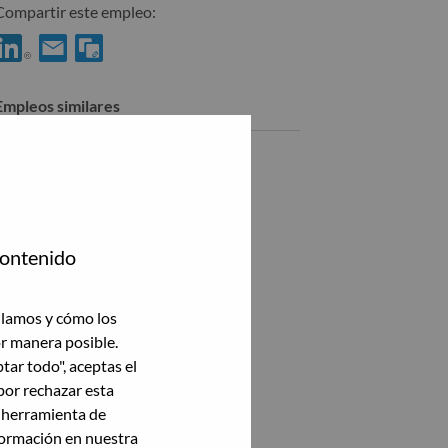
Compartir este empleo:
Compartir %jobname% con LinkedIn
Compartir %jobname% con un amigo por correo electrónico
Empleos similares
Ver todas
contenido
ilamos y cómo los
or manera posible.
ptar todo", aceptas el
por rechazar esta
a herramienta de
formación en nuestra