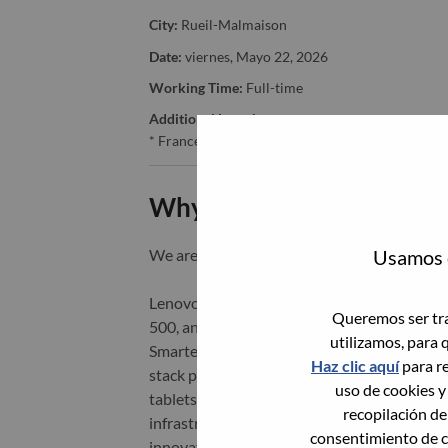
City:
Rueil-Malmaison
Date:
viernes, Mayo 22, 2026
Working Time:
Full-time
Additional Locations
:
* France - Hauts-de-Seine - Rueil-Malmaison
Why Work at Lenovo
Usamos c
We are Lenovo. We do what we say. We o
Lenovo is a US$83 billion revenue global t
Queremos ser tra
500, and serving millions of customers every
utilizamos, para 
Smarter Technology for All, Lenovo has built
Haz clic aquí
para re
stack portfolio of AI-enabled, AI-ready, an
uso de cookies y
tablets), infrastructure (server, storage, 
recopilación de
infrastructure), software, solutions, and s
consentimiento de c
innovation is building a more equitable, tr