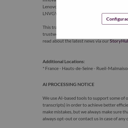
Lenovo is listed on the Hong Kong stock e
LNVGY).
Configura
This transformation together with Lenovo’s 
trustworthy, and smarter future for everyon
read about the latest news via our
StoryHu
Additional Locations
:
* France - Hauts-de-Seine - Rueil-Malmaiso
AI PROCESSING NOTICE
We use AI-based tools to support some of ou
transcripts) in order to achieve better effi
make mistakes, but we always make sure th
always opt-out or contact us in case of any 