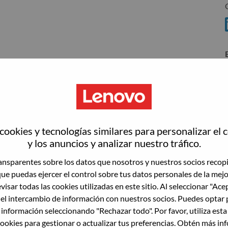
ookies y tecnologías similares para personalizar el 
wn what we do. We WOW our customers.
y los anuncios y analizar nuestro tráfico.
echnology powerhouse, ranked #153 in the Fortune Global
nsparentes sobre los datos que nosotros y nuestros socios recop
 day in 180 markets. Focused on a bold vision to deliver
que puedas ejercer el control sobre tus datos personales de la mej
 on its success as the world’s largest PC company with a full-
visar todas las cookies utilizadas en este sitio. Al seleccionar "Ace
d AI-optimized devices (PCs, workstations, smartphones,
 el intercambio de información con nuestros socios. Puedes optar 
edge, high performance computing and software defined
 información seleccionando "Rechazar todo". Por favor, utiliza est
ervices. Lenovo’s continued investment in world-changing
ookies para gestionar o actualizar tus preferencias. Obtén más in
ustworthy, and smarter future for everyone, everywhere.