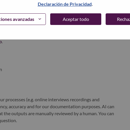
Declaración de Privacidad
.
xchange under Lenovo Group Limited (HKSE: 992) (ADR:
ciones avanzadas
Aceptar todo
Recha
world-changing innovation is building a more inclusive,
e, everywhere. To find out more visit
www.lenovo.com
, and
b
.
n
r processes (e.g. online interviews recordings and
ciency, accuracy and for our documentation purposes. AI can
at the outputs are manually reviewed by a human. You can
question.