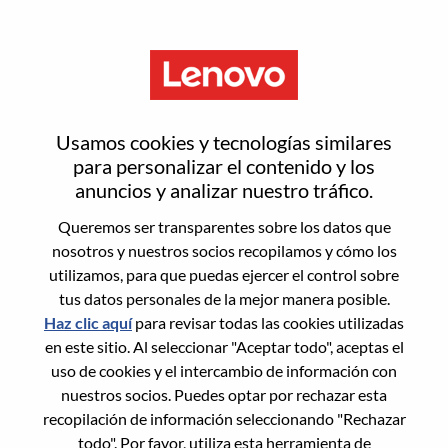
Menú
[LPS] Sales Enablement
Usamos cookies y tecnologías similares
Program Mgr I
para personalizar el contenido y los
anuncios y analizar nuestro tráfico.
Queremos ser transparentes sobre los datos que
nosotros y nuestros socios recopilamos y cómo los
utilizamos, para que puedas ejercer el control sobre
tus datos personales de la mejor manera posible.
General Information
Haz clic aquí
para revisar todas las cookies utilizadas
en este sitio. Al seleccionar "Aceptar todo", aceptas el
Req #
WD00098045
uso de cookies y el intercambio de información con
Career Area:
Soporte de ventas
nuestros socios. Puedes optar por rechazar esta
recopilación de información seleccionando "Rechazar
Country/Region:
China
todo". Por favor, utiliza esta herramienta de