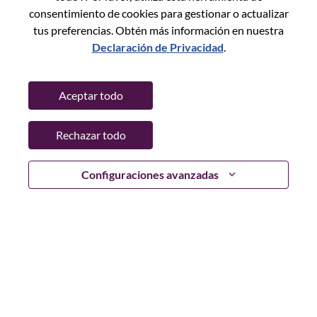
State:
Guangdong
consentimiento de cookies para gestionar o actualizar
City:
深圳（Shenzhen）
tus preferencias. Obtén más información en nuestra
Date:
miércoles, Mayo 20, 2026
Declaración de Privacidad
.
Working Time:
Full-time
Additional Locations
:
Aceptar todo
* China - Guangdong - 深圳（Shenzhen）
Rechazar todo
Why Work at Lenovo
Configuraciones avanzadas
We are Lenovo. We do what we say. We own what we do.
We WOW our customers.
Lenovo is a US$83 billion revenue global technology
powerhouse, ranked #196 in the Fortune Global 500, and
serving millions of customers every day in 180 markets.
Focused on a bold vision to deliver Smarter Technology
for All, Lenovo has built on its success as the world’s