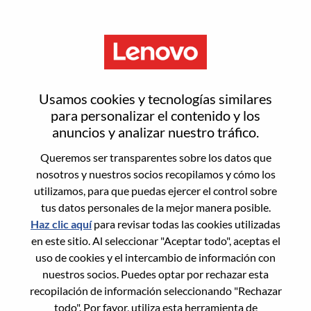
Menú
Business Analyst
Usamos cookies y tecnologías similares
para personalizar el contenido y los
anuncios y analizar nuestro tráfico.
Queremos ser transparentes sobre los datos que
nosotros y nuestros socios recopilamos y cómo los
General Information
utilizamos, para que puedas ejercer el control sobre
tus datos personales de la mejor manera posible.
Req #
WD00098651
Haz clic aquí
para revisar todas las cookies utilizadas
Career Area:
Gestión y análisis de datos
en este sitio. Al seleccionar "Aceptar todo", aceptas el
uso de cookies y el intercambio de información con
Country/Region:
Taiwán
nuestros socios. Puedes optar por rechazar esta
State:
Taipei City
recopilación de información seleccionando "Rechazar
City:
中山（Zhongshan）
todo". Por favor, utiliza esta herramienta de