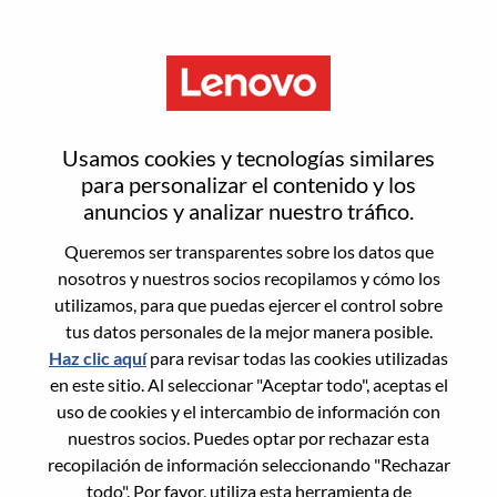
Menú
Client Manager, Healthcare
Usamos cookies y tecnologías similares
Acquisition
para personalizar el contenido y los
anuncios y analizar nuestro tráfico.
Queremos ser transparentes sobre los datos que
nosotros y nuestros socios recopilamos y cómo los
utilizamos, para que puedas ejercer el control sobre
tus datos personales de la mejor manera posible.
General Information
Haz clic aquí
para revisar todas las cookies utilizadas
en este sitio. Al seleccionar "Aceptar todo", aceptas el
Req #
WD00101868
uso de cookies y el intercambio de información con
Career Area:
Ventas
nuestros socios. Puedes optar por rechazar esta
recopilación de información seleccionando "Rechazar
Country/Region:
Estados Unidos de América
todo". Por favor, utiliza esta herramienta de