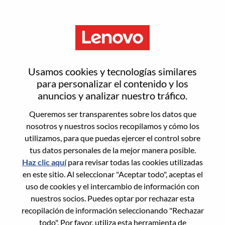
Menú
Cloud AI/ML Engineer
Usamos cookies y tecnologías similares
para personalizar el contenido y los
anuncios y analizar nuestro tráfico.
Queremos ser transparentes sobre los datos que
nosotros y nuestros socios recopilamos y cómo los
General Information
utilizamos, para que puedas ejercer el control sobre
tus datos personales de la mejor manera posible.
Req #
WD00100047
Haz clic aquí
para revisar todas las cookies utilizadas
Career Area:
Ingeniería de hardware
en este sitio. Al seleccionar "Aceptar todo", aceptas el
uso de cookies y el intercambio de información con
Country/Region:
Rumania
nuestros socios. Puedes optar por rechazar esta
City:
Bucharest
recopilación de información seleccionando "Rechazar
Date:
jueves, Junio 18, 2026
todo". Por favor, utiliza esta herramienta de