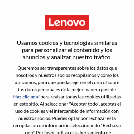
Menú
Security Solution Architect -
Usamos cookies y tecnologías similares
DWS
para personalizar el contenido y los
anuncios y analizar nuestro tráfico.
Queremos ser transparentes sobre los datos que
nosotros y nuestros socios recopilamos y cómo los
utilizamos, para que puedas ejercer el control sobre
tus datos personales de la mejor manera posible.
General Information
Haz clic aquí
para revisar todas las cookies utilizadas
en este sitio. Al seleccionar "Aceptar todo", aceptas el
Req #
WD00100781
uso de cookies y el intercambio de información con
Career Area:
Tecnología de la información
nuestros socios. Puedes optar por rechazar esta
recopilación de información seleccionando "Rechazar
Country/Region:
Canadá
todo". Por favor, utiliza esta herramienta de