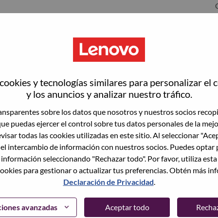
rrisville
ookies y tecnologías similares para personalizar el 
y los anuncios y analizar nuestro tráfico.
nsparentes sobre los datos que nosotros y nuestros socios recop
que puedas ejercer el control sobre tus datos personales de la mej
wn what we do. We WOW our customers.
visar todas las cookies utilizadas en este sitio. Al seleccionar "Ace
 el intercambio de información con nuestros socios. Puedes optar 
echnology powerhouse, ranked #153 in the Fortune Global
 información seleccionando "Rechazar todo". Por favor, utiliza est
 day in 180 markets. Focused on a bold vision to deliver
ookies para gestionar o actualizar tus preferencias. Obtén más in
 on its success as the world’s largest PC company with a full-
Declaración de Privacidad
.
d AI-optimized devices (PCs, workstations, smartphones,
edge, high performance computing and software defined
ervices. Lenovo’s continued investment in world-changing
ciones avanzadas
Aceptar todo
Recha
ustworthy, and smarter future for everyone, everywhere.