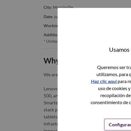
City:
Morrisville
Date:
jueves, Mayo 21, 2026
Working Time:
Full-time
Additional Locations
:
* United States of America - North Carolina - Mo
Usamos c
Why Work at Lenovo
Queremos ser tra
utilizamos, para 
We are Lenovo. We do what we say. We o
Haz clic aquí
para re
uso de cookies y
Lenovo is a US$83 billion revenue global t
recopilación de
500, and serving millions of customers every
consentimiento de c
Smarter Technology for All, Lenovo has built
stack portfolio of AI-enabled, AI-ready, an
tablets), infrastructure (server, storage, 
infrastructure), software, solutions, and s
Configura
innovation is building a more equitable, tr