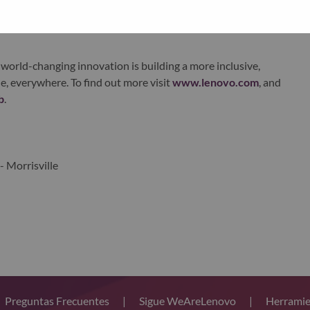
xchange under Lenovo Group Limited (HKSE: 992) (ADR:
world-changing innovation is building a more inclusive,
e, everywhere. To find out more visit
www.lenovo.com
, and
b
.
- Morrisville
Preguntas Frecuentes
|
Sigue WeAreLenovo
|
Herramie