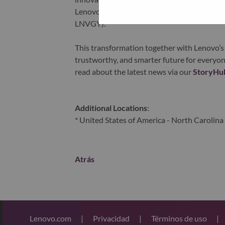
Lenovo is listed on the Hong Kong stock e
LNVGY).
This transformation together with Lenovo’s 
trustworthy, and smarter future for everyon
read about the latest news via our
StoryHu
Additional Locations
:
* United States of America - North Carolina 
Atrás
Lenovo.com
|
Privacidad
|
Términos de uso
|