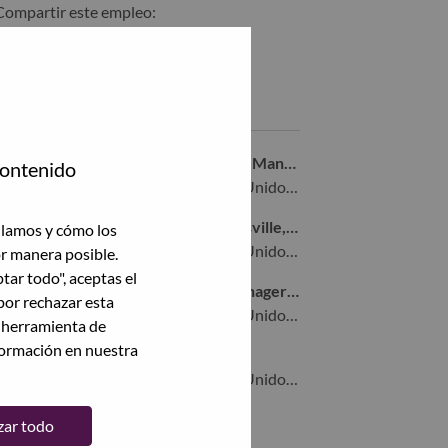
Compartir este empleo:
Compartir %jobname% con LinkedIn
Compartir %jobname% con un amigo por correo electrónico
Empleos similares
Remote Senior Business Operations Manager
contenido
Morrisville, North Carolina, Estados Unidos de América,
ISO GTM Program Director - Morrisville, NC
ilamos y cómo los
Morrisville, North Carolina, Estados Unidos de América,
or manera posible.
ptar todo", aceptas el
TruScale Channel Development Manager - NA
por rechazar esta
Morrisville, North Carolina, Estados Unidos de América,
a herramienta de
formación en nuestra
Sales Operations Manager II
Morrisville, North Carolina, Estados Unidos de América,
zar todo
Ver todas