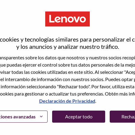
ookies y tecnologías similares para personalizar el 
y los anuncios y analizar nuestro tráfico.
nsparentes sobre los datos que nosotros y nuestros socios recop
que puedas ejercer el control sobre tus datos personales de la mej
n what we do. We WOW our customers.
visar todas las cookies utilizadas en este sitio. Al seleccionar "Ace
 el intercambio de información con nuestros socios. Puedes optar 
echnology powerhouse, ranked #196 in the Fortune Global
 información seleccionando "Rechazar todo". Por favor, utiliza est
 day in 180 markets. Focused on a bold vision to deliver
ookies para gestionar o actualizar tus preferencias. Obtén más in
 on its success as the world’s largest PC company with a full-
Declaración de Privacidad
.
d AI-optimized devices (PCs, workstations, smartphones,
edge, high performance computing and software defined
ciones avanzadas
Aceptar todo
Recha
ervices. Lenovo’s continued investment in world-changing
ustworthy, and smarter future for everyone, everywhere.
xchange under Lenovo Group Limited (HKSE: 992) (ADR: