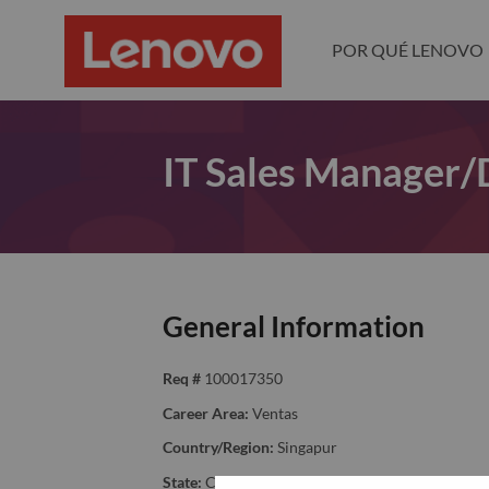
POR QUÉ LENOVO
IT Sales Manager/
General Information
Req #
100017350
Career Area:
Ventas
Country/Region:
Singapur
State:
Central Singapore