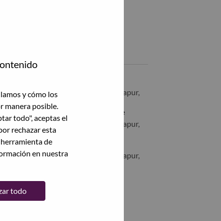
Compartir este empleo:
Compartir %jobname% con LinkedIn
Compartir %jobname% con un amigo por correo electrónico
Empleos similares
contenido
[LPS] IT Sales Director
SINGAPORE, Central Singapore, Singapur,
ilamos y cómo los
or manera posible.
Global Account Manager - Singapore
ptar todo", aceptas el
SINGAPORE, Central Singapore, Singapur,
por rechazar esta
a herramienta de
Mid-Market Sales Representative
formación en nuestra
SINGAPORE, Central Singapore, Singapur,
Ver todas
zar todo