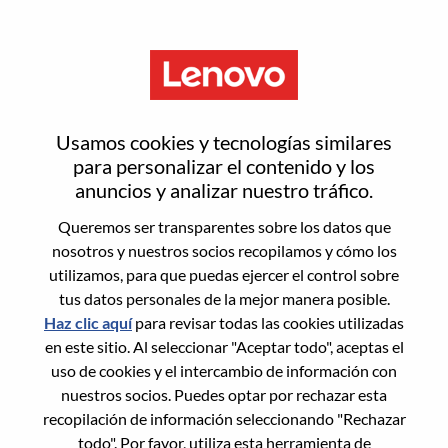
Menú
Engineer - Advanced Managed
Usamos cookies y tecnologías similares
Services, SSG Hybrid Cloud &
para personalizar el contenido y los
anuncios y analizar nuestro tráfico.
AI Delivery
Queremos ser transparentes sobre los datos que
nosotros y nuestros socios recopilamos y cómo los
utilizamos, para que puedas ejercer el control sobre
tus datos personales de la mejor manera posible.
Haz clic aquí
para revisar todas las cookies utilizadas
en este sitio. Al seleccionar "Aceptar todo", aceptas el
General Information
uso de cookies y el intercambio de información con
nuestros socios. Puedes optar por rechazar esta
Req #
WD00097587
recopilación de información seleccionando "Rechazar
Career Area:
Servicios
todo". Por favor, utiliza esta herramienta de