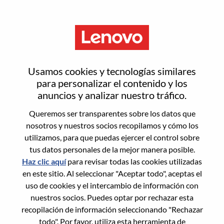
Menú
Enterprise Pro Customer
Usamos cookies y tecnologías similares
Enablement & Maintenance
para personalizar el contenido y los
anuncios y analizar nuestro tráfico.
Specialist
Queremos ser transparentes sobre los datos que
nosotros y nuestros socios recopilamos y cómo los
utilizamos, para que puedas ejercer el control sobre
tus datos personales de la mejor manera posible.
Haz clic aquí
para revisar todas las cookies utilizadas
en este sitio. Al seleccionar "Aceptar todo", aceptas el
General Information
uso de cookies y el intercambio de información con
nuestros socios. Puedes optar por rechazar esta
Req #
WD00098398
recopilación de información seleccionando "Rechazar
Career Area:
Experiencia del cliente
todo". Por favor, utiliza esta herramienta de