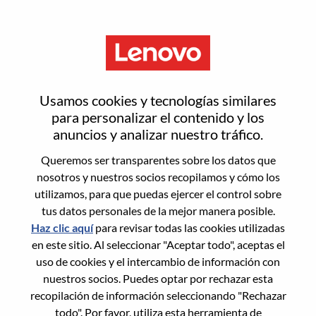
Menú
Senior ServiceNow Developer
Usamos cookies y tecnologías similares
para personalizar el contenido y los
anuncios y analizar nuestro tráfico.
Queremos ser transparentes sobre los datos que
nosotros y nuestros socios recopilamos y cómo los
General Information
utilizamos, para que puedas ejercer el control sobre
tus datos personales de la mejor manera posible.
Req #
100016984
Haz clic aquí
para revisar todas las cookies utilizadas
Career Area:
Tecnología de la información
en este sitio. Al seleccionar "Aceptar todo", aceptas el
uso de cookies y el intercambio de información con
Country/Region:
México
nuestros socios. Puedes optar por rechazar esta
State:
Distrito Federal
recopilación de información seleccionando "Rechazar
City:
Mexico D.F.
todo". Por favor, utiliza esta herramienta de