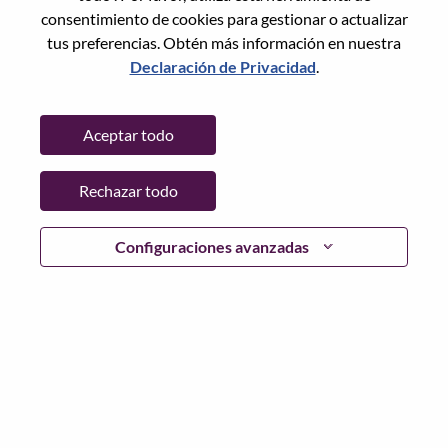
State:
Shanghai
consentimiento de cookies para gestionar o actualizar
City:
上海（Shanghai）
tus preferencias. Obtén más información en nuestra
Date:
lunes, Junio 29, 2026
Declaración de Privacidad
.
Working Time:
Full-time
Additional Locations
:
Aceptar todo
* China - Shanghai - 上海（Shanghai）
Rechazar todo
Why Work at Lenovo
Configuraciones avanzadas
We are Lenovo. We do what we say. We own what we do.
We WOW our customers.
Lenovo is a US$83 billion revenue global technology
powerhouse, ranked #153 in the Fortune Global 500, and
serving millions of customers every day in 180 markets.
Focused on a bold vision to deliver Smarter Technology
for All, Lenovo has built on its success as the world’s