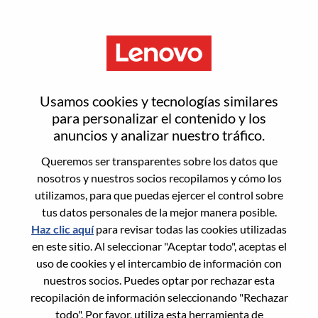
Menú
Android Framework 多媒体工
Usamos cookies y tecnologías similares
程师
para personalizar el contenido y los
anuncios y analizar nuestro tráfico.
Queremos ser transparentes sobre los datos que
nosotros y nuestros socios recopilamos y cómo los
utilizamos, para que puedas ejercer el control sobre
tus datos personales de la mejor manera posible.
General Information
Haz clic aquí
para revisar todas las cookies utilizadas
en este sitio. Al seleccionar "Aceptar todo", aceptas el
Req #
WD00099936
uso de cookies y el intercambio de información con
Career Area:
Ingeniería de hardware
nuestros socios. Puedes optar por rechazar esta
recopilación de información seleccionando "Rechazar
Country/Region:
China
todo". Por favor, utiliza esta herramienta de