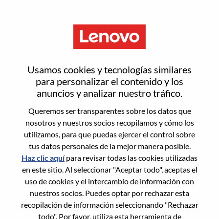
Menú
Global Account Manager
Usamos cookies y tecnologías similares
M/f/d
para personalizar el contenido y los
anuncios y analizar nuestro tráfico.
Queremos ser transparentes sobre los datos que
nosotros y nuestros socios recopilamos y cómo los
utilizamos, para que puedas ejercer el control sobre
tus datos personales de la mejor manera posible.
General Information
Haz clic aquí
para revisar todas las cookies utilizadas
en este sitio. Al seleccionar "Aceptar todo", aceptas el
Req #
WD00101035
uso de cookies y el intercambio de información con
Career Area:
Ventas
nuestros socios. Puedes optar por rechazar esta
recopilación de información seleccionando "Rechazar
Country/Region:
Alemania
todo". Por favor, utiliza esta herramienta de