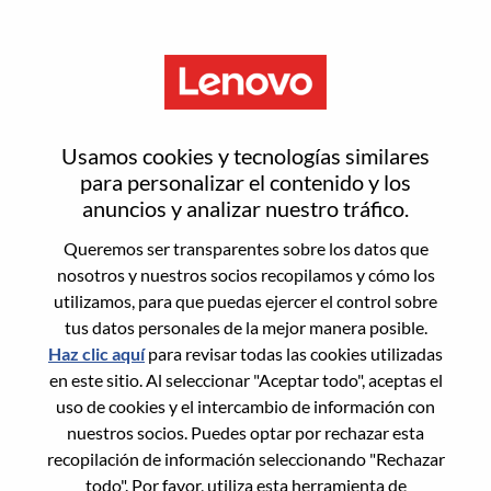
Menú
Global Advisory Testing
Usamos cookies y tecnologías similares
Engineer
para personalizar el contenido y los
anuncios y analizar nuestro tráfico.
Queremos ser transparentes sobre los datos que
nosotros y nuestros socios recopilamos y cómo los
utilizamos, para que puedas ejercer el control sobre
tus datos personales de la mejor manera posible.
General Information
Haz clic aquí
para revisar todas las cookies utilizadas
en este sitio. Al seleccionar "Aceptar todo", aceptas el
Req #
WD00100516
uso de cookies y el intercambio de información con
Career Area:
Ingeniería
nuestros socios. Puedes optar por rechazar esta
recopilación de información seleccionando "Rechazar
Country/Region:
Estados Unidos de América
todo". Por favor, utiliza esta herramienta de