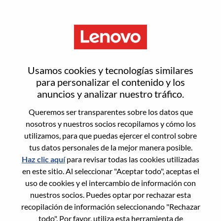
Menú
Google ChromeOS Sales
Usamos cookies y tecnologías similares
Support Specialist
para personalizar el contenido y los
anuncios y analizar nuestro tráfico.
Queremos ser transparentes sobre los datos que
nosotros y nuestros socios recopilamos y cómo los
utilizamos, para que puedas ejercer el control sobre
tus datos personales de la mejor manera posible.
General Information
Haz clic aquí
para revisar todas las cookies utilizadas
en este sitio. Al seleccionar "Aceptar todo", aceptas el
Req #
WD00101426
uso de cookies y el intercambio de información con
Career Area:
Soporte de ventas
nuestros socios. Puedes optar por rechazar esta
recopilación de información seleccionando "Rechazar
Country/Region:
Estados Unidos de América
todo". Por favor, utiliza esta herramienta de