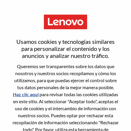
Menú
ISO ISG Business Operations
Usamos cookies y tecnologías similares
para personalizar el contenido y los
anuncios y analizar nuestro tráfico.
Queremos ser transparentes sobre los datos que
nosotros y nuestros socios recopilamos y cómo los
General Information
utilizamos, para que puedas ejercer el control sobre
tus datos personales de la mejor manera posible.
Req #
WD00100793
Haz clic aquí
para revisar todas las cookies utilizadas
Career Area:
Soporte de ventas
en este sitio. Al seleccionar "Aceptar todo", aceptas el
uso de cookies y el intercambio de información con
Country/Region:
España
nuestros socios. Puedes optar por rechazar esta
State:
Madrid
recopilación de información seleccionando "Rechazar
City:
Madrid
todo". Por favor, utiliza esta herramienta de