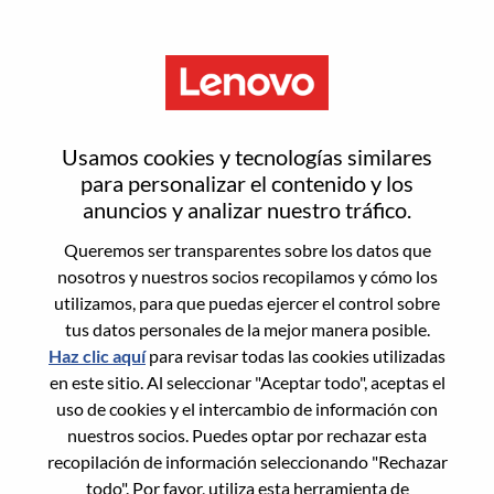
Menú
Business Analyst – Channel
Usamos cookies y tecnologías similares
Sales & Partner Operations
para personalizar el contenido y los
anuncios y analizar nuestro tráfico.
Queremos ser transparentes sobre los datos que
nosotros y nuestros socios recopilamos y cómo los
utilizamos, para que puedas ejercer el control sobre
tus datos personales de la mejor manera posible.
General Information
Haz clic aquí
para revisar todas las cookies utilizadas
en este sitio. Al seleccionar "Aceptar todo", aceptas el
Req #
WD00101631
uso de cookies y el intercambio de información con
Career Area:
Tecnología de la información
nuestros socios. Puedes optar por rechazar esta
recopilación de información seleccionando "Rechazar
Country/Region:
Malasia
todo". Por favor, utiliza esta herramienta de