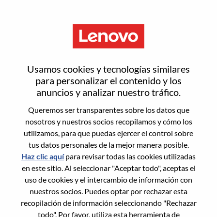
Menú
India Value Channel Specialist -
Usamos cookies y tecnologías similares
Visual & Accessories
para personalizar el contenido y los
anuncios y analizar nuestro tráfico.
Queremos ser transparentes sobre los datos que
nosotros y nuestros socios recopilamos y cómo los
utilizamos, para que puedas ejercer el control sobre
tus datos personales de la mejor manera posible.
General Information
Haz clic aquí
para revisar todas las cookies utilizadas
en este sitio. Al seleccionar "Aceptar todo", aceptas el
Req #
WD00097350
uso de cookies y el intercambio de información con
Career Area:
Ventas
nuestros socios. Puedes optar por rechazar esta
recopilación de información seleccionando "Rechazar
Country/Region:
India
todo". Por favor, utiliza esta herramienta de