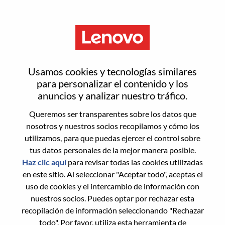
Menú
Inside Public Sector
Usamos cookies y tecnologías similares
Workstation Specialist
para personalizar el contenido y los
anuncios y analizar nuestro tráfico.
Queremos ser transparentes sobre los datos que
nosotros y nuestros socios recopilamos y cómo los
utilizamos, para que puedas ejercer el control sobre
tus datos personales de la mejor manera posible.
General Information
Haz clic aquí
para revisar todas las cookies utilizadas
en este sitio. Al seleccionar "Aceptar todo", aceptas el
Req #
WD00100797
uso de cookies y el intercambio de información con
Career Area:
Ventas
nuestros socios. Puedes optar por rechazar esta
recopilación de información seleccionando "Rechazar
Country/Region:
Estados Unidos de América
todo". Por favor, utiliza esta herramienta de