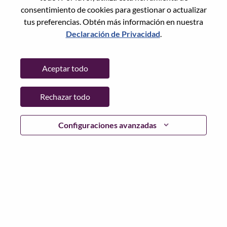
consentimiento de cookies para gestionar o actualizar
Date:
miércoles, Mayo 20, 2026
tus preferencias. Obtén más información en nuestra
Working Time:
Full-time
Declaración de Privacidad
.
Additional Locations
:
* China - Hubei - 武汉（Wuhan）
Aceptar todo
Why Work at Lenovo
Rechazar todo
We are Lenovo. We do what we say. We own what we do.
Configuraciones avanzadas
We WOW our customers.
Lenovo is a US$83 billion revenue global technology
powerhouse, ranked #153 in the Fortune Global 500, and
serving millions of customers every day in 180 markets.
Focused on a bold vision to deliver Smarter Technology
for All, Lenovo has built on its success as the world’s
largest PC company with a full-stack portfolio of AI-
enabled, AI-ready, and AI-optimized devices (PCs,