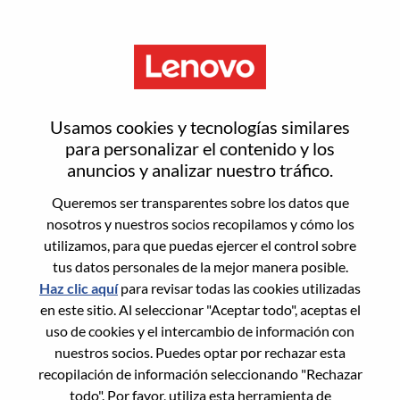
Menú
IoT - Bootloader开发工程师
Usamos cookies y tecnologías similares
para personalizar el contenido y los
anuncios y analizar nuestro tráfico.
Queremos ser transparentes sobre los datos que
nosotros y nuestros socios recopilamos y cómo los
General Information
utilizamos, para que puedas ejercer el control sobre
tus datos personales de la mejor manera posible.
Req #
WD00099177
Haz clic aquí
para revisar todas las cookies utilizadas
Career Area:
Ingeniería de hardware
en este sitio. Al seleccionar "Aceptar todo", aceptas el
uso de cookies y el intercambio de información con
Country/Region:
China
nuestros socios. Puedes optar por rechazar esta
State:
Hubei
recopilación de información seleccionando "Rechazar
City:
武汉（Wuhan）
todo". Por favor, utiliza esta herramienta de