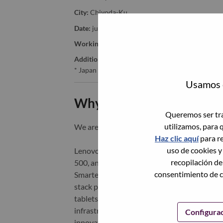
City:
Chiyoda-Ku
Date:
jueves, Mayo 28, 2026
Working Time:
Full-time
Additional Locations
:
* Japan - Tōkyō - Chiyoda-Ku
Usamos c
Why Work at Lenovo
Queremos ser tra
utilizamos, para 
We are Lenovo. We do what we say. We o
Haz clic aquí
para re
uso de cookies y
Lenovo is a US$83 billion revenue global t
recopilación de
500, and serving millions of customers every
consentimiento de c
Smarter Technology for All, Lenovo has built
stack portfolio of AI-enabled, AI-ready, an
tablets), infrastructure (server, storage, 
infrastructure), software, solutions, and s
Configura
innovation is building a more equitable, tr