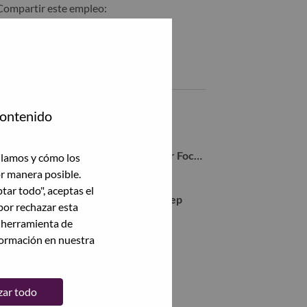
Compartir este empleo:
Compartir %jobname% con LinkedIn
Compartir %jobname% con un amigo por correo electrónico
Empleos similares
Senior Account Executive
contenido
Chiyoda-Ku, Tokyo, Japón,
Inside Sales Representative (Partner Focused)
ilamos y cómo los
Chiyoda-Ku, Tokyo, Japón,
or manera posible.
ptar todo", aceptas el
WD00100076 Web Inbound Sales Rep
por rechazar esta
Chiyoda-Ku, Tokyo, Japón,
a herramienta de
formación en nuestra
WD00101472 Inside Account Rep
Chiyoda-Ku, Tokyo, Japón,
zar todo
Ver todas