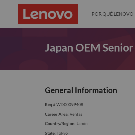
POR QUÉ LENOVO
Japan OEM Senior 
General Information
Req #
WD00099408
Career Area:
Ventas
Country/Region:
Japón
State:
Tokyo