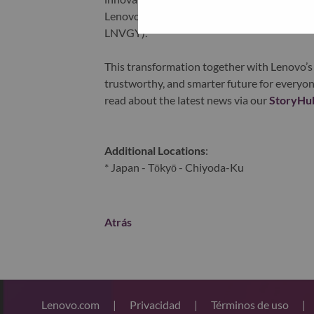
Lenovo is listed on the Hong Kong stock e
LNVGY).
This transformation together with Lenovo’s 
trustworthy, and smarter future for everyon
read about the latest news via our
StoryHu
Additional Locations
:
* Japan - Tōkyō - Chiyoda-Ku
Atrás
Lenovo.com
|
Privacidad
|
Términos de uso
|