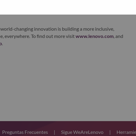
xchange under Lenovo Group Limited (HKSE: 992) (ADR:
world-changing innovation is building a more inclusive,
e, everywhere. To find out more visit
www.lenovo.com
, and
b
.
Preguntas Frecuentes
|
Sigue WeAreLenovo
|
Herramie