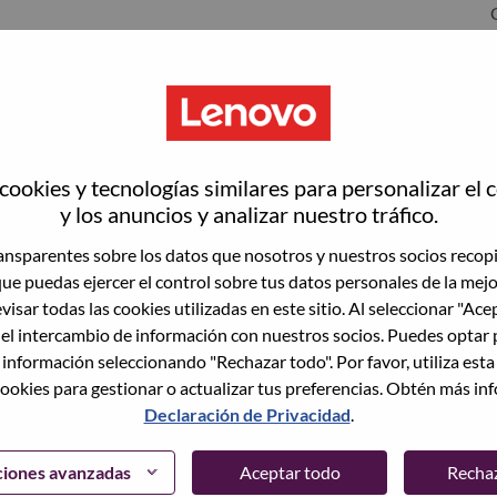
ookies y tecnologías similares para personalizar el 
y los anuncios y analizar nuestro tráfico.
nsparentes sobre los datos que nosotros y nuestros socios recop
que puedas ejercer el control sobre tus datos personales de la mej
wn what we do. We WOW our customers.
visar todas las cookies utilizadas en este sitio. Al seleccionar "Ace
 el intercambio de información con nuestros socios. Puedes optar 
echnology powerhouse, ranked #153 in the Fortune Global
 información seleccionando "Rechazar todo". Por favor, utiliza est
 day in 180 markets. Focused on a bold vision to deliver
ookies para gestionar o actualizar tus preferencias. Obtén más in
 on its success as the world’s largest PC company with a full-
Declaración de Privacidad
.
d AI-optimized devices (PCs, workstations, smartphones,
edge, high performance computing and software defined
ervices. Lenovo’s continued investment in world-changing
ciones avanzadas
Aceptar todo
Recha
ustworthy, and smarter future for everyone, everywhere.