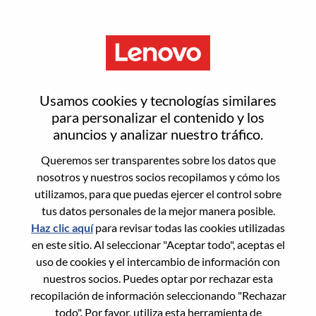
Menú
Lenovo Consumer Marketing
Usamos cookies y tecnologías similares
Brand Lead
para personalizar el contenido y los
anuncios y analizar nuestro tráfico.
Queremos ser transparentes sobre los datos que
nosotros y nuestros socios recopilamos y cómo los
utilizamos, para que puedas ejercer el control sobre
tus datos personales de la mejor manera posible.
General Information
Haz clic aquí
para revisar todas las cookies utilizadas
en este sitio. Al seleccionar "Aceptar todo", aceptas el
Req #
WD00096778
uso de cookies y el intercambio de información con
Career Area:
Marketing
nuestros socios. Puedes optar por rechazar esta
recopilación de información seleccionando "Rechazar
Country/Region:
Japón
todo". Por favor, utiliza esta herramienta de