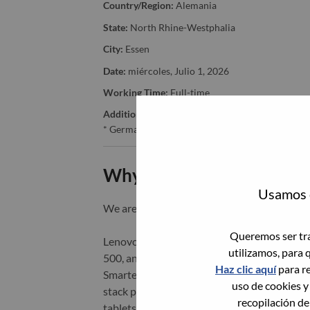
Country/Region:
Alemania
State:
North Rhine-Westphalia
City:
Essen
Date:
miércoles, Julio 1, 2026
Working Time:
Full-time
Additional Locations
:
* Germany - Baden-Württemberg - Stuttgart
Why Work at Lenovo
Usamos c
We are Lenovo. We do what we say. We o
Queremos ser tra
Lenovo is a US$83 billion revenue global t
utilizamos, para 
500, and serving millions of customers every
Haz clic aquí
para re
Smarter Technology for All, Lenovo has built
uso de cookies y
stack portfolio of AI-enabled, AI-ready, an
recopilación de
tablets), infrastructure (server, storage, 