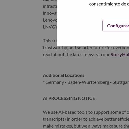
consentimiento de c
infrastructure), software, solutions, and s
innovation is building a more equitable, tr
Lenovo is listed on the Hong Kong stock e
Configura
LNVGY).
This transformation together with Lenovo’s 
trustworthy, and smarter future for everyon
read about the latest news via our
StoryHu
Additional Locations
:
* Germany - Baden-Württemberg - Stuttgar
AI PROCESSING NOTICE
We use AI-based tools to support some of ou
transcripts) in order to achieve better effi
make mistakes, but we always make sure th