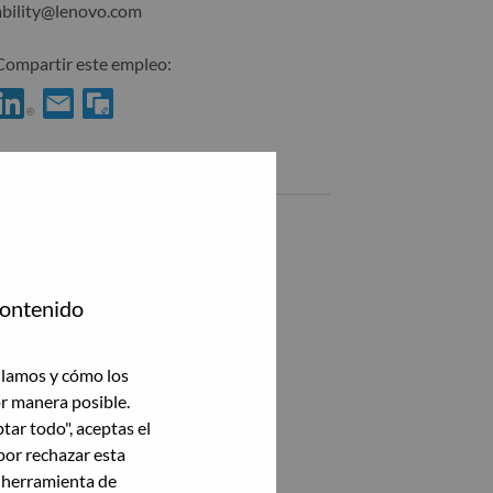
ability@lenovo.com
Compartir este empleo:
Compartir %jobname% con LinkedIn
Compartir %jobname% con un amigo por correo electrónico
Empleos similares
Ver todas
contenido
ilamos y cómo los
or manera posible.
ptar todo", aceptas el
por rechazar esta
a herramienta de