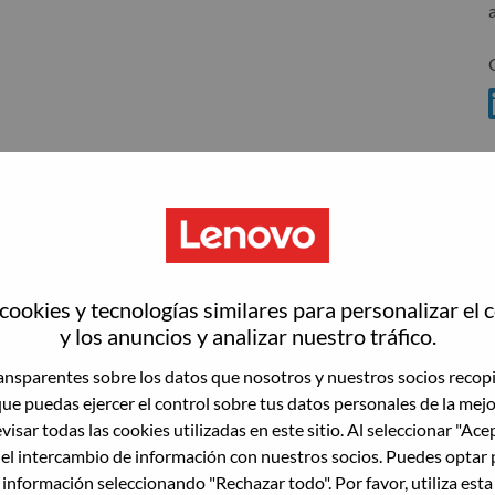
ookies y tecnologías similares para personalizar el 
wn what we do. We WOW our customers.
y los anuncios y analizar nuestro tráfico.
nsparentes sobre los datos que nosotros y nuestros socios recop
echnology powerhouse, ranked #196 in the Fortune Global
que puedas ejercer el control sobre tus datos personales de la mej
 day in 180 markets. Focused on a bold vision to deliver
visar todas las cookies utilizadas en este sitio. Al seleccionar "Ace
 on its success as the world’s largest PC company with a full-
 el intercambio de información con nuestros socios. Puedes optar 
d AI-optimized devices (PCs, workstations, smartphones,
 información seleccionando "Rechazar todo". Por favor, utiliza est
edge, high performance computing and software defined