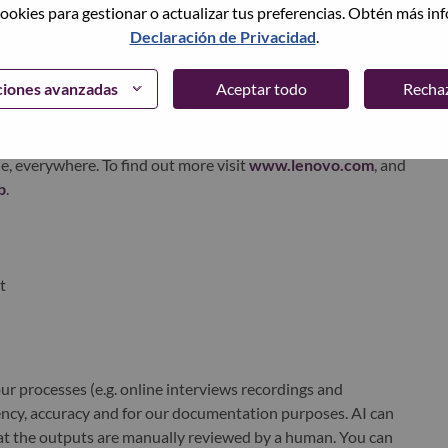
ookies para gestionar o actualizar tus preferencias. Obtén más in
ervices. Lenovo’s continued investment in world-changing
Declaración de Privacidad
.
ustworthy, and smarter future for everyone, everywhere.
xchange under Lenovo Group Limited (HKSE: 992) (ADR:
ciones avanzadas
Aceptar todo
Recha
world-changing innovation is building a more inclusive,
e, everywhere. To find out more visit
www.lenovo.com
, and
b
.
t
r processes (e.g. online interviews recordings and
ciency, accuracy and for our documentation purposes. AI can
at the outputs are manually reviewed by a human. You can