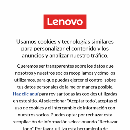
Menú
Data Product Manager
Usamos cookies y tecnologías similares
para personalizar el contenido y los
anuncios y analizar nuestro tráfico.
Queremos ser transparentes sobre los datos que
nosotros y nuestros socios recopilamos y cómo los
General Information
utilizamos, para que puedas ejercer el control sobre
tus datos personales de la mejor manera posible.
Req #
100016960
Haz clic aquí
para revisar todas las cookies utilizadas
Career Area:
Inteligencia Artificial
en este sitio. Al seleccionar "Aceptar todo", aceptas el
uso de cookies y el intercambio de información con
Country/Region:
China
nuestros socios. Puedes optar por rechazar esta
State:
Guangdong
recopilación de información seleccionando "Rechazar
City:
深圳（Shenzhen）
todo". Por favor, utiliza esta herramienta de