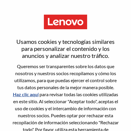
Menú
Mid-Market Sales
Usamos cookies y tecnologías similares
Representative
para personalizar el contenido y los
anuncios y analizar nuestro tráfico.
Queremos ser transparentes sobre los datos que
nosotros y nuestros socios recopilamos y cómo los
utilizamos, para que puedas ejercer el control sobre
tus datos personales de la mejor manera posible.
General Information
Haz clic aquí
para revisar todas las cookies utilizadas
en este sitio. Al seleccionar "Aceptar todo", aceptas el
Req #
100017352
uso de cookies y el intercambio de información con
Career Area:
Ventas
nuestros socios. Puedes optar por rechazar esta
recopilación de información seleccionando "Rechazar
Country/Region:
Singapur
todo". Por favor, utiliza esta herramienta de