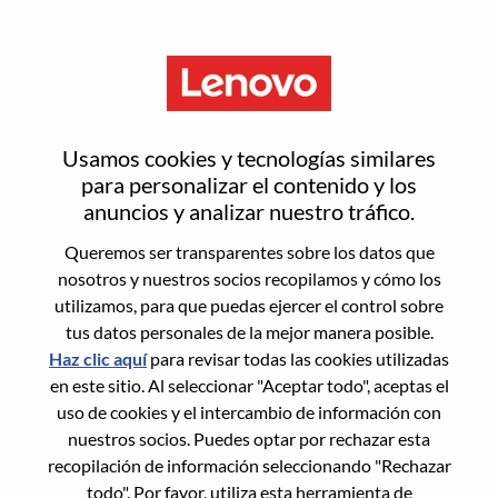
Menú
HVAC/Water Cooling Service
Usamos cookies y tecnologías similares
Engineer
para personalizar el contenido y los
anuncios y analizar nuestro tráfico.
Queremos ser transparentes sobre los datos que
nosotros y nuestros socios recopilamos y cómo los
utilizamos, para que puedas ejercer el control sobre
tus datos personales de la mejor manera posible.
General Information
Haz clic aquí
para revisar todas las cookies utilizadas
en este sitio. Al seleccionar "Aceptar todo", aceptas el
Req #
100017159
uso de cookies y el intercambio de información con
Career Area:
Servicios
nuestros socios. Puedes optar por rechazar esta
recopilación de información seleccionando "Rechazar
Country/Region:
Rumania
todo". Por favor, utiliza esta herramienta de