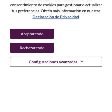
City:
Bucharest
consentimiento de cookies para gestionar o actualizar
Date:
lunes, Junio 1, 2026
tus preferencias. Obtén más información en nuestra
Additional Locations
:
Declaración de Privacidad
.
* Romania
Aceptar todo
Why Work at Lenovo
Rechazar todo
We are Lenovo. We do what we say. We own what we do.
We WOW our customers.
Configuraciones avanzadas
Lenovo is a US$83 billion revenue global technology
powerhouse, ranked #153 in the Fortune Global 500, and
serving millions of customers every day in 180 markets.
Focused on a bold vision to deliver Smarter Technology
for All, Lenovo has built on its success as the world’s
largest PC company with a full-stack portfolio of AI-
enabled, AI-ready, and AI-optimized devices (PCs,