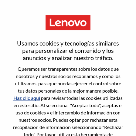
Menú
Technical Consultant -
Usamos cookies y tecnologías similares
Infrastructure Solutions
para personalizar el contenido y los
anuncios y analizar nuestro tráfico.
Queremos ser transparentes sobre los datos que
nosotros y nuestros socios recopilamos y cómo los
utilizamos, para que puedas ejercer el control sobre
tus datos personales de la mejor manera posible.
General Information
Haz clic aquí
para revisar todas las cookies utilizadas
en este sitio. Al seleccionar "Aceptar todo", aceptas el
Req #
100017265
uso de cookies y el intercambio de información con
Career Area:
Ventas
nuestros socios. Puedes optar por rechazar esta
recopilación de información seleccionando "Rechazar
Country/Region:
Reino Unido
todo". Por favor, utiliza esta herramienta de