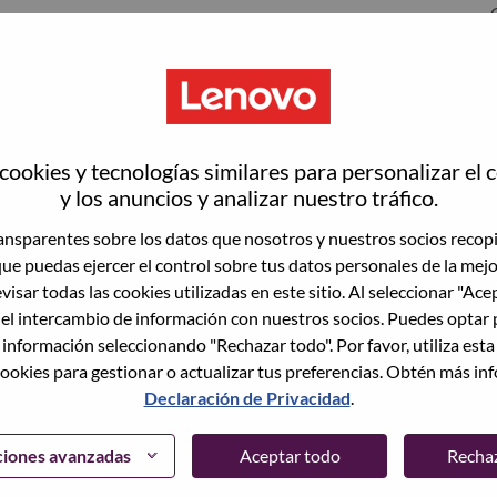
ookies y tecnologías similares para personalizar el 
y los anuncios y analizar nuestro tráfico.
nsparentes sobre los datos que nosotros y nuestros socios recop
wn what we do. We WOW our customers.
que puedas ejercer el control sobre tus datos personales de la mej
visar todas las cookies utilizadas en este sitio. Al seleccionar "Ace
echnology powerhouse, ranked #153 in the Fortune Global
 el intercambio de información con nuestros socios. Puedes optar 
 day in 180 markets. Focused on a bold vision to deliver
 información seleccionando "Rechazar todo". Por favor, utiliza est
 on its success as the world’s largest PC company with a full-
ookies para gestionar o actualizar tus preferencias. Obtén más in
d AI-optimized devices (PCs, workstations, smartphones,
Declaración de Privacidad
.
edge, high performance computing and software defined
ervices. Lenovo’s continued investment in world-changing
ciones avanzadas
Aceptar todo
Recha
ustworthy, and smarter future for everyone, everywhere.
xchange under Lenovo Group Limited (HKSE: 992) (ADR: