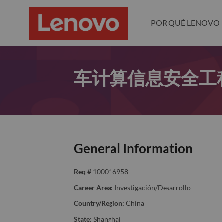
POR QUÉ LENOVO
车计算信息安全工
General Information
Req #
100016958
Career Area:
Investigación/Desarrollo
Country/Region:
China
State:
Shanghai