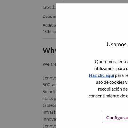
City:
上海（Shanghai）
Date:
miércoles, Mayo 20, 2026
Additional Locations
:
* China
Usamos c
Why Work at Lenovo
Queremos ser tra
We are Lenovo. We do what we say. We o
utilizamos, para 
Haz clic aquí
para re
Lenovo is a US$83 billion revenue global t
uso de cookies y
500, and serving millions of customers every
recopilación de
Smarter Technology for All, Lenovo has built
consentimiento de c
stack portfolio of AI-enabled, AI-ready, an
tablets), infrastructure (server, storage, 
infrastructure), software, solutions, and s
Configura
innovation is building a more equitable, tr
Lenovo is listed on the Hong Kong stock e