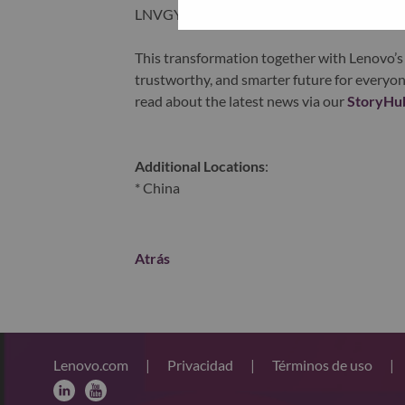
LNVGY).
This transformation together with Lenovo’s 
trustworthy, and smarter future for everyon
read about the latest news via our
StoryHu
Additional Locations
:
* China
Atrás
Lenovo.com
|
Privacidad
|
Términos de uso
|