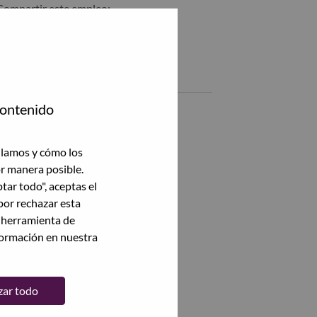
Compartir este empleo:
Compartir %jobname% con LinkedIn
Compartir %jobname% con un amigo por correo electrónico
Empleos similares
contenido
Ver todas
ilamos y cómo los
or manera posible.
ptar todo", aceptas el
por rechazar esta
a herramienta de
formación en nuestra
zar todo