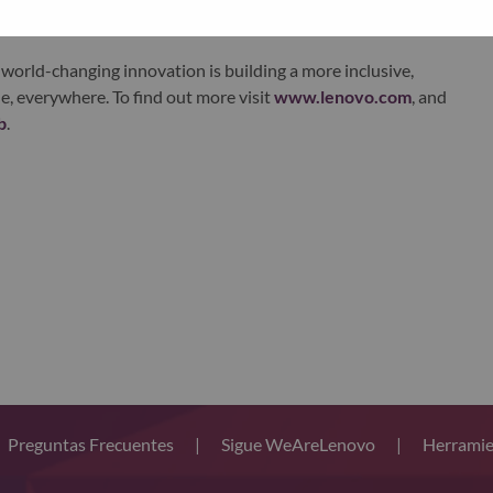
world-changing innovation is building a more inclusive,
e, everywhere. To find out more visit
www.lenovo.com
, and
b
.
Preguntas Frecuentes
|
Sigue WeAreLenovo
|
Herramie