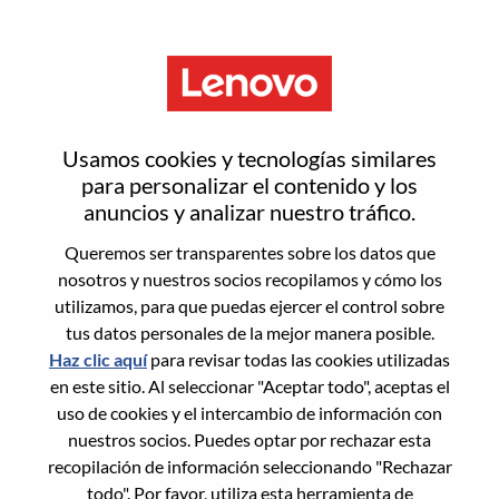
Menú
采购经理
Usamos cookies y tecnologías similares
para personalizar el contenido y los
anuncios y analizar nuestro tráfico.
Queremos ser transparentes sobre los datos que
nosotros y nuestros socios recopilamos y cómo los
General Information
utilizamos, para que puedas ejercer el control sobre
tus datos personales de la mejor manera posible.
Req #
100017205
Haz clic aquí
para revisar todas las cookies utilizadas
Career Area:
Compras
en este sitio. Al seleccionar "Aceptar todo", aceptas el
uso de cookies y el intercambio de información con
Country/Region:
China
nuestros socios. Puedes optar por rechazar esta
State:
Tianjin
recopilación de información seleccionando "Rechazar
City:
天津（Tianjin）
todo". Por favor, utiliza esta herramienta de