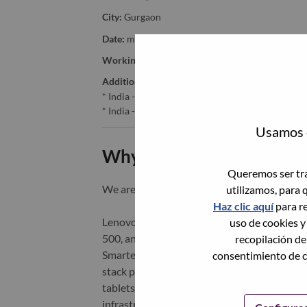
City:
Gurgaon
Date:
miércoles, Junio 17, 2026
Working Time:
Full-time
Additional Locations
:
* India - Haryāna - Gurgaon
* India - Haryāna - Gurgaon
Usamos c
Why Work at Lenovo
Queremos ser tra
We are Lenovo. We do what we say. We o
utilizamos, para 
Haz clic aquí
para re
Lenovo is a US$83 billion revenue global t
uso de cookies y
500, and serving millions of customers every
recopilación de
Smarter Technology for All, Lenovo has built
consentimiento de c
stack portfolio of AI-enabled, AI-ready, an
tablets), infrastructure (server, storage, 
infrastructure), software, solutions, and s