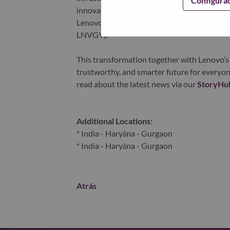
Configura
innovation is building a more equitable, tr
Lenovo is listed on the Hong Kong stock e
LNVGY).
This transformation together with Lenovo’s 
trustworthy, and smarter future for everyon
read about the latest news via our
StoryHu
Additional Locations
:
* India - Haryāna - Gurgaon
* India - Haryāna - Gurgaon
Atrás