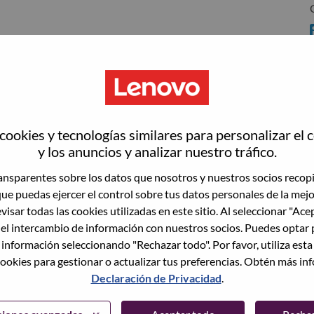
ookies y tecnologías similares para personalizar el 
y los anuncios y analizar nuestro tráfico.
nsparentes sobre los datos que nosotros y nuestros socios recop
wn what we do. We WOW our customers.
que puedas ejercer el control sobre tus datos personales de la mej
visar todas las cookies utilizadas en este sitio. Al seleccionar "Ace
echnology powerhouse, ranked #196 in the Fortune Global
 el intercambio de información con nuestros socios. Puedes optar 
 day in 180 markets. Focused on a bold vision to deliver
 información seleccionando "Rechazar todo". Por favor, utiliza est
 on its success as the world’s largest PC company with a full-
ookies para gestionar o actualizar tus preferencias. Obtén más in
d AI-optimized devices (PCs, workstations, smartphones,
Declaración de Privacidad
.
edge, high performance computing and software defined
ervices. Lenovo’s continued investment in world-changing