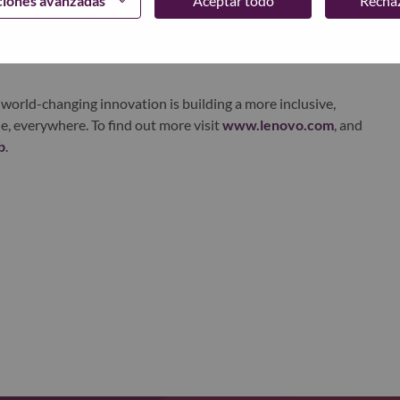
ciones avanzadas
Aceptar todo
Recha
ustworthy, and smarter future for everyone, everywhere.
xchange under Lenovo Group Limited (HKSE: 992) (ADR:
world-changing innovation is building a more inclusive,
e, everywhere. To find out more visit
www.lenovo.com
, and
b
.