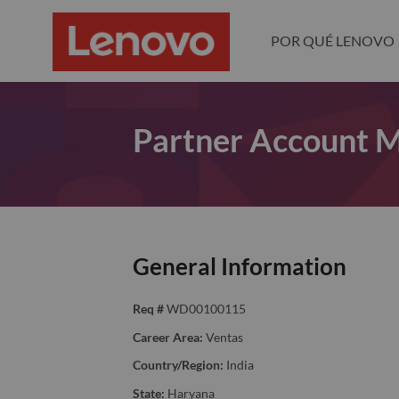
POR QUÉ LENOVO
Partner Account 
General Information
Req #
WD00100115
Career Area:
Ventas
Country/Region:
India
State:
Haryana