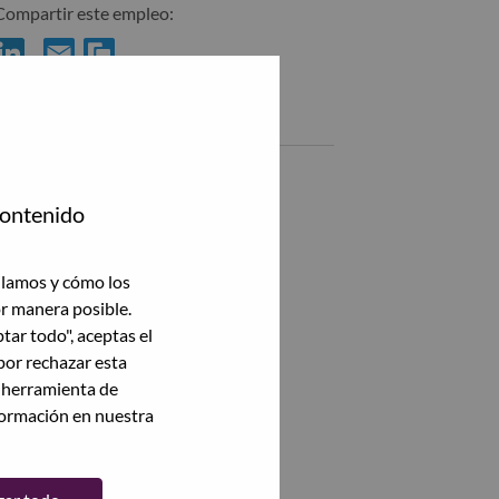
Compartir este empleo:
Compartir %jobname% con LinkedIn
Compartir %jobname% con un amigo por correo electrónico
Empleos similares
Client Manager-Public, North
Gurgaon, Haryana, India,
contenido
Ver todas
ilamos y cómo los
or manera posible.
ptar todo", aceptas el
por rechazar esta
a herramienta de
formación en nuestra