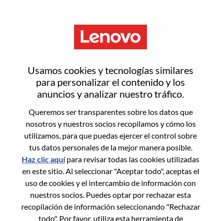
Menú
Product Manager, Commercial
Usamos cookies y tecnologías similares
Accessories – Morrisville, NC
para personalizar el contenido y los
anuncios y analizar nuestro tráfico.
Queremos ser transparentes sobre los datos que
nosotros y nuestros socios recopilamos y cómo los
utilizamos, para que puedas ejercer el control sobre
tus datos personales de la mejor manera posible.
General Information
Haz clic aquí
para revisar todas las cookies utilizadas
en este sitio. Al seleccionar "Aceptar todo", aceptas el
Req #
WD00101610
uso de cookies y el intercambio de información con
Career Area:
Soporte de ventas
nuestros socios. Puedes optar por rechazar esta
recopilación de información seleccionando "Rechazar
Country/Region:
Estados Unidos de América
todo". Por favor, utiliza esta herramienta de