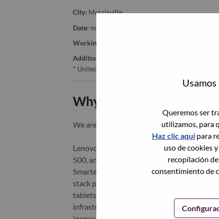
City:
Morrisville
Date:
miércoles, Julio 1, 2026
Working Time:
Full-time
Additional Locations
:
* United States of America - North Carolina - Mo
Usamos c
Why Work at Lenovo
Queremos ser tra
utilizamos, para 
We are Lenovo. We do what we say. We o
Haz clic aquí
para re
uso de cookies y
Lenovo is a US$83 billion revenue global t
recopilación de
500, and serving millions of customers every
consentimiento de c
Smarter Technology for All, Lenovo has built
stack portfolio of AI-enabled, AI-ready, an
tablets), infrastructure (server, storage, 
infrastructure), software, solutions, and s
Configura
innovation is building a more equitable, tr