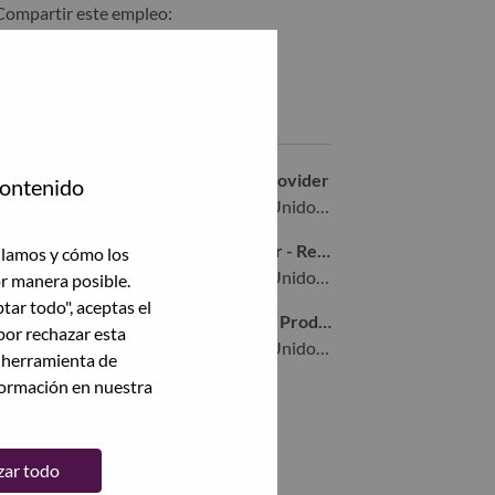
Compartir este empleo:
Compartir %jobname% con LinkedIn
Compartir %jobname% con un amigo por correo electrónico
Empleos similares
Product Manager - Cloud Service Provider
contenido
Morrisville, North Carolina, Estados Unidos de América,
Offering Development CoE Manager - Remote
ilamos y cómo los
Morrisville, North Carolina, Estados Unidos de América,
or manera posible.
ptar todo", aceptas el
Technology Incubation – Early Stage Product Manager
por rechazar esta
Morrisville, North Carolina, Estados Unidos de América,
a herramienta de
formación en nuestra
Ver todas
zar todo