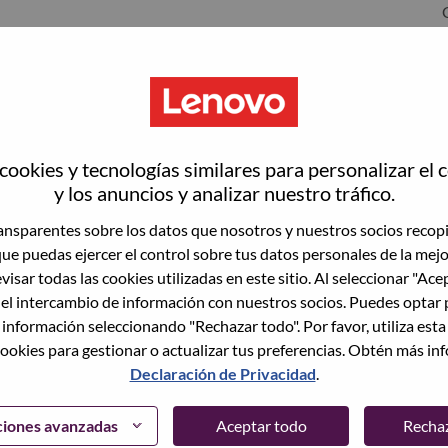
rrisville
ookies y tecnologías similares para personalizar el 
y los anuncios y analizar nuestro tráfico.
nsparentes sobre los datos que nosotros y nuestros socios recop
que puedas ejercer el control sobre tus datos personales de la mej
wn what we do. We WOW our customers.
visar todas las cookies utilizadas en este sitio. Al seleccionar "Ace
 el intercambio de información con nuestros socios. Puedes optar 
echnology powerhouse, ranked #153 in the Fortune Global
 información seleccionando "Rechazar todo". Por favor, utiliza est
 day in 180 markets. Focused on a bold vision to deliver
ookies para gestionar o actualizar tus preferencias. Obtén más in
 on its success as the world’s largest PC company with a full-
Declaración de Privacidad
.
d AI-optimized devices (PCs, workstations, smartphones,
edge, high performance computing and software defined
ervices. Lenovo’s continued investment in world-changing
ciones avanzadas
Aceptar todo
Recha
ustworthy, and smarter future for everyone, everywhere.