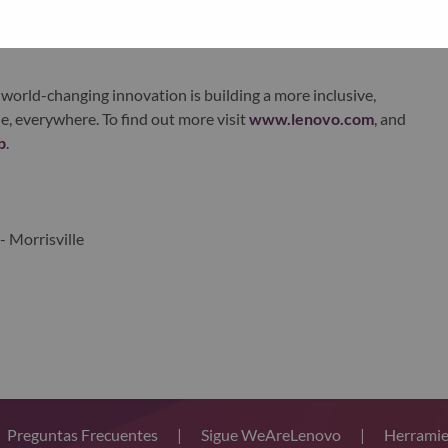
xchange under Lenovo Group Limited (HKSE: 992) (ADR:
world-changing innovation is building a more inclusive,
e, everywhere. To find out more visit
www.lenovo.com
, and
b
.
- Morrisville
Preguntas Frecuentes
|
Sigue WeAreLenovo
|
Herramie