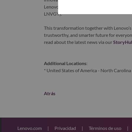
Lenovo is listed on the Hong Kong stock e
LNVGY).
This transformation together with Lenovo’s 
trustworthy, and smarter future for everyon
read about the latest news via our
StoryHu
Additional Locations
:
* United States of America - North Carolina 
Atrás
Lenovo.com
|
Privacidad
|
Términos de uso
|