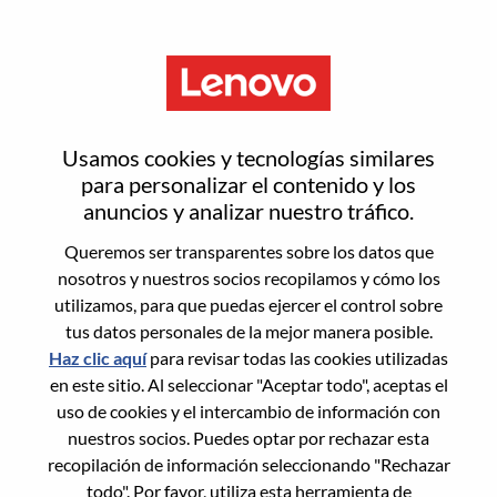
Menú
Product Marketing Manager –
Usamos cookies y tecnologías similares
Hybrid AI Solutions
para personalizar el contenido y los
anuncios y analizar nuestro tráfico.
Queremos ser transparentes sobre los datos que
nosotros y nuestros socios recopilamos y cómo los
utilizamos, para que puedas ejercer el control sobre
tus datos personales de la mejor manera posible.
General Information
Haz clic aquí
para revisar todas las cookies utilizadas
en este sitio. Al seleccionar "Aceptar todo", aceptas el
Req #
WD00099521
uso de cookies y el intercambio de información con
Career Area:
Marketing
nuestros socios. Puedes optar por rechazar esta
recopilación de información seleccionando "Rechazar
Country/Region:
Estados Unidos de América
todo". Por favor, utiliza esta herramienta de