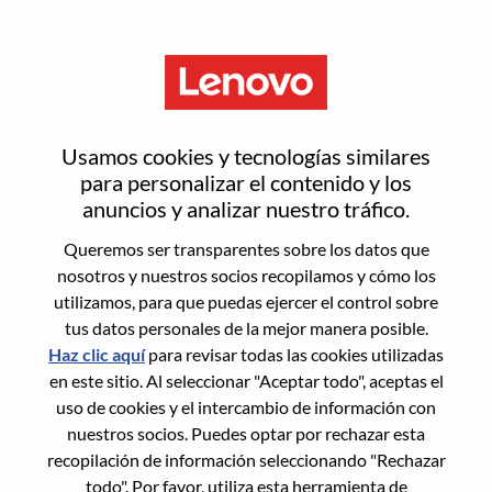
Menú
Retail Solutions Sales Executive
Usamos cookies y tecnologías similares
M/f/d – Store Modernization,
para personalizar el contenido y los
anuncios y analizar nuestro tráfico.
Managed Services & Retail AI
Queremos ser transparentes sobre los datos que
(SSG)
nosotros y nuestros socios recopilamos y cómo los
utilizamos, para que puedas ejercer el control sobre
tus datos personales de la mejor manera posible.
Haz clic aquí
para revisar todas las cookies utilizadas
en este sitio. Al seleccionar "Aceptar todo", aceptas el
uso de cookies y el intercambio de información con
nuestros socios. Puedes optar por rechazar esta
General Information
recopilación de información seleccionando "Rechazar
todo". Por favor, utiliza esta herramienta de