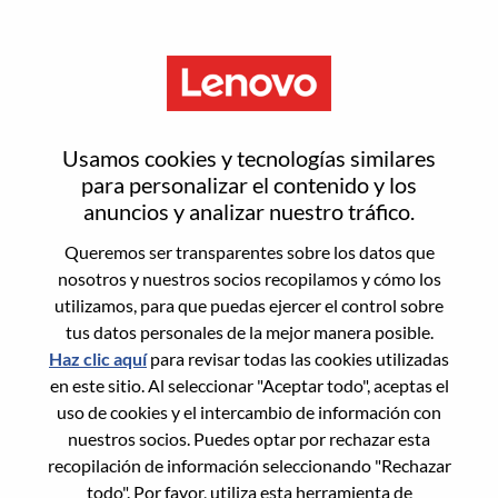
Menú
Sales Training Manager - AP
Usamos cookies y tecnologías similares
para personalizar el contenido y los
anuncios y analizar nuestro tráfico.
Queremos ser transparentes sobre los datos que
nosotros y nuestros socios recopilamos y cómo los
General Information
utilizamos, para que puedas ejercer el control sobre
tus datos personales de la mejor manera posible.
Req #
WD00101359
Haz clic aquí
para revisar todas las cookies utilizadas
Career Area:
Soporte de ventas
en este sitio. Al seleccionar "Aceptar todo", aceptas el
uso de cookies y el intercambio de información con
Country/Region:
Japón
nuestros socios. Puedes optar por rechazar esta
State:
Tokyo
recopilación de información seleccionando "Rechazar
City:
Chiyoda-Ku
todo". Por favor, utiliza esta herramienta de