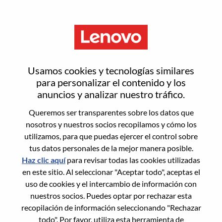
Menú
Senior Hardware Engineer I
Usamos cookies y tecnologías similares
para personalizar el contenido y los
anuncios y analizar nuestro tráfico.
Queremos ser transparentes sobre los datos que
nosotros y nuestros socios recopilamos y cómo los
General Information
utilizamos, para que puedas ejercer el control sobre
tus datos personales de la mejor manera posible.
Req #
WD00099794
Haz clic aquí
para revisar todas las cookies utilizadas
Career Area:
Ingeniería de hardware
en este sitio. Al seleccionar "Aceptar todo", aceptas el
uso de cookies y el intercambio de información con
Country/Region:
India
nuestros socios. Puedes optar por rechazar esta
State:
Karnataka
recopilación de información seleccionando "Rechazar
City:
BANGALORE
todo". Por favor, utiliza esta herramienta de