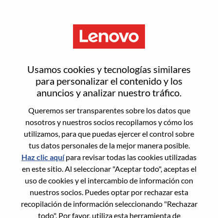
Menú
Global Brand & Campaigns
Usamos cookies y tecnologías similares
Marketing Specialist
para personalizar el contenido y los
anuncios y analizar nuestro tráfico.
Queremos ser transparentes sobre los datos que
nosotros y nuestros socios recopilamos y cómo los
utilizamos, para que puedas ejercer el control sobre
tus datos personales de la mejor manera posible.
General Information
Haz clic aquí
para revisar todas las cookies utilizadas
en este sitio. Al seleccionar "Aceptar todo", aceptas el
Req #
WD00098235
uso de cookies y el intercambio de información con
Career Area:
Marketing
nuestros socios. Puedes optar por rechazar esta
recopilación de información seleccionando "Rechazar
Country/Region:
Brasil
todo". Por favor, utiliza esta herramienta de