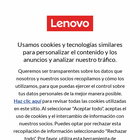
Menú
Senior Pre-Sales Solution
Usamos cookies y tecnologías similares
Architect, Hybrid Cloud & AI
para personalizar el contenido y los
anuncios y analizar nuestro tráfico.
Queremos ser transparentes sobre los datos que
nosotros y nuestros socios recopilamos y cómo los
utilizamos, para que puedas ejercer el control sobre
tus datos personales de la mejor manera posible.
General Information
Haz clic aquí
para revisar todas las cookies utilizadas
en este sitio. Al seleccionar "Aceptar todo", aceptas el
Req #
WD00101509
uso de cookies y el intercambio de información con
Career Area:
Servicios
nuestros socios. Puedes optar por rechazar esta
recopilación de información seleccionando "Rechazar
Country/Region:
Estados Unidos de América
todo". Por favor, utiliza esta herramienta de