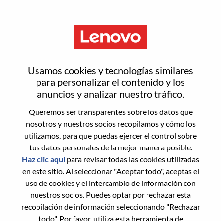
Menú
Senior Services Sales Executive
Usamos cookies y tecnologías similares
- ServiceNow
para personalizar el contenido y los
anuncios y analizar nuestro tráfico.
Queremos ser transparentes sobre los datos que
nosotros y nuestros socios recopilamos y cómo los
utilizamos, para que puedas ejercer el control sobre
tus datos personales de la mejor manera posible.
General Information
Haz clic aquí
para revisar todas las cookies utilizadas
en este sitio. Al seleccionar "Aceptar todo", aceptas el
Req #
WD00099691
uso de cookies y el intercambio de información con
Career Area:
Ventas
nuestros socios. Puedes optar por rechazar esta
recopilación de información seleccionando "Rechazar
Country/Region:
Estados Unidos de América
todo". Por favor, utiliza esta herramienta de