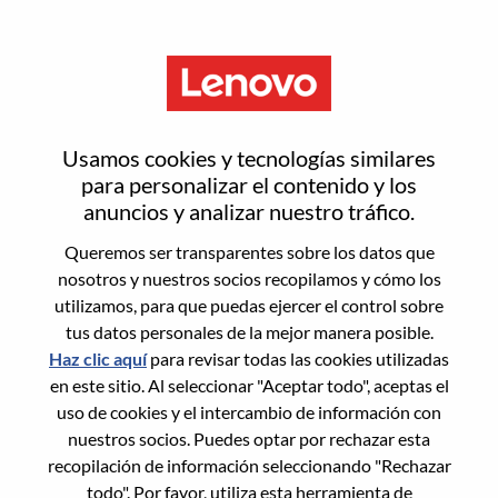
Menú
Senior Services Sales Executive
Usamos cookies y tecnologías similares
– Strategic Deal Pursuit
para personalizar el contenido y los
anuncios y analizar nuestro tráfico.
Queremos ser transparentes sobre los datos que
nosotros y nuestros socios recopilamos y cómo los
utilizamos, para que puedas ejercer el control sobre
tus datos personales de la mejor manera posible.
General Information
Haz clic aquí
para revisar todas las cookies utilizadas
en este sitio. Al seleccionar "Aceptar todo", aceptas el
Req #
WD00097485
uso de cookies y el intercambio de información con
Career Area:
Ventas
nuestros socios. Puedes optar por rechazar esta
recopilación de información seleccionando "Rechazar
Country/Region:
Estados Unidos de América
todo". Por favor, utiliza esta herramienta de