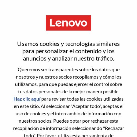
Menú
Senior Service Sales Executive -
Usamos cookies y tecnologías similares
Strategic Deal Pursuit
para personalizar el contenido y los
anuncios y analizar nuestro tráfico.
Queremos ser transparentes sobre los datos que
nosotros y nuestros socios recopilamos y cómo los
utilizamos, para que puedas ejercer el control sobre
tus datos personales de la mejor manera posible.
General Information
Haz clic aquí
para revisar todas las cookies utilizadas
en este sitio. Al seleccionar "Aceptar todo", aceptas el
Req #
WD00100625
uso de cookies y el intercambio de información con
Career Area:
Ventas
nuestros socios. Puedes optar por rechazar esta
recopilación de información seleccionando "Rechazar
Country/Region:
Canadá
todo". Por favor, utiliza esta herramienta de