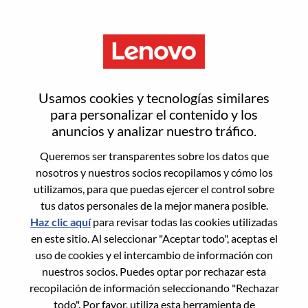
Menú
Senior Solutions & Services
Usamos cookies y tecnologías similares
Specialist – Security SW
para personalizar el contenido y los
anuncios y analizar nuestro tráfico.
Queremos ser transparentes sobre los datos que
nosotros y nuestros socios recopilamos y cómo los
utilizamos, para que puedas ejercer el control sobre
tus datos personales de la mejor manera posible.
General Information
Haz clic aquí
para revisar todas las cookies utilizadas
en este sitio. Al seleccionar "Aceptar todo", aceptas el
Req #
WD00099315
uso de cookies y el intercambio de información con
Career Area:
Ventas
nuestros socios. Puedes optar por rechazar esta
recopilación de información seleccionando "Rechazar
Country/Region:
Reino Unido
todo". Por favor, utiliza esta herramienta de