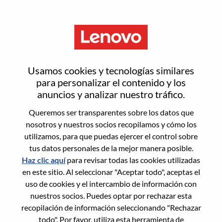
Menú
(Senior) System Specialist
Usamos cookies y tecnologías similares
para personalizar el contenido y los
anuncios y analizar nuestro tráfico.
Queremos ser transparentes sobre los datos que
nosotros y nuestros socios recopilamos y cómo los
General Information
utilizamos, para que puedas ejercer el control sobre
tus datos personales de la mejor manera posible.
Req #
WD00100122
Haz clic aquí
para revisar todas las cookies utilizadas
Career Area:
Servicios
en este sitio. Al seleccionar "Aceptar todo", aceptas el
uso de cookies y el intercambio de información con
Country/Region:
Hong Kong
nuestros socios. Puedes optar por rechazar esta
City:
Hong Kong
recopilación de información seleccionando "Rechazar
Date:
viernes, Junio 5, 2026
todo". Por favor, utiliza esta herramienta de