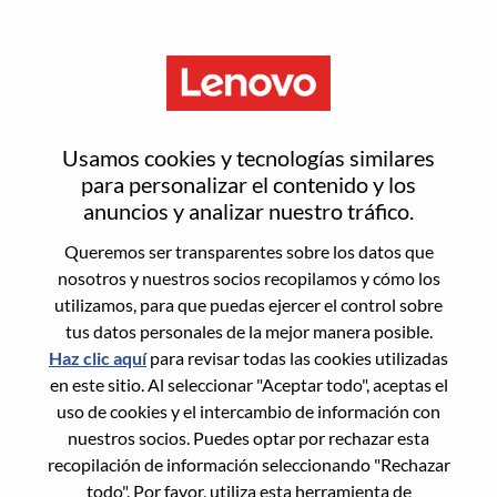
Menú
Technical Officer, Broadcast
Usamos cookies y tecnologías similares
para personalizar el contenido y los
anuncios y analizar nuestro tráfico.
Queremos ser transparentes sobre los datos que
nosotros y nuestros socios recopilamos y cómo los
General Information
utilizamos, para que puedas ejercer el control sobre
tus datos personales de la mejor manera posible.
Req #
WD00098120
Haz clic aquí
para revisar todas las cookies utilizadas
Career Area:
Media
en este sitio. Al seleccionar "Aceptar todo", aceptas el
uso de cookies y el intercambio de información con
Country/Region:
Hong Kong
nuestros socios. Puedes optar por rechazar esta
City:
Hong Kong
recopilación de información seleccionando "Rechazar
Date:
jueves, Mayo 21, 2026
todo". Por favor, utiliza esta herramienta de