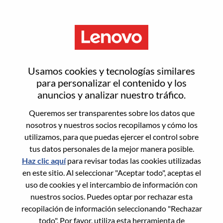
Menú
[LPS] Service Delivery Director
Usamos cookies y tecnologías similares
- ATFM
para personalizar el contenido y los
anuncios y analizar nuestro tráfico.
Queremos ser transparentes sobre los datos que
nosotros y nuestros socios recopilamos y cómo los
utilizamos, para que puedas ejercer el control sobre
tus datos personales de la mejor manera posible.
General Information
Haz clic aquí
para revisar todas las cookies utilizadas
en este sitio. Al seleccionar "Aceptar todo", aceptas el
Req #
WD00100484
uso de cookies y el intercambio de información con
Career Area:
Servicios
nuestros socios. Puedes optar por rechazar esta
recopilación de información seleccionando "Rechazar
Country/Region:
Singapur
todo". Por favor, utiliza esta herramienta de