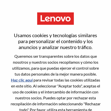
Menú
Solution Sales Specialist –
Usamos cookies y tecnologías similares
Strategic Accounts [LPS]
para personalizar el contenido y los
anuncios y analizar nuestro tráfico.
Queremos ser transparentes sobre los datos que
nosotros y nuestros socios recopilamos y cómo los
utilizamos, para que puedas ejercer el control sobre
tus datos personales de la mejor manera posible.
General Information
Haz clic aquí
para revisar todas las cookies utilizadas
en este sitio. Al seleccionar "Aceptar todo", aceptas el
Req #
100016990
uso de cookies y el intercambio de información con
Career Area:
Ventas
nuestros socios. Puedes optar por rechazar esta
recopilación de información seleccionando "Rechazar
Country/Region:
Hong Kong
todo". Por favor, utiliza esta herramienta de