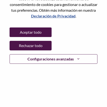
City:
Hong Kong
consentimiento de cookies para gestionar o actualizar
Date:
viernes, Mayo 29, 2026
tus preferencias. Obtén más información en nuestra
Additional Locations
:
Declaración de Privacidad
.
* Hong Kong
Aceptar todo
Why Work at Lenovo
Rechazar todo
Why Work at Lenovo PCCW Solutions?
We are Lenovo PCCW
Solutions (LPS). We do what we say. We own what we do. We
Configuraciones avanzadas
WOW our customers.
Lenovo PCCW Solutions is a leading IT and technology solutions
provider in the Asia Pacific region. We partner with
governments and enterprises to achieve digital transformation
excellence, driving business growth through our market-leading
solutions and industry best practices. As a proud member of
Lenovo Group, we have unlocked new synergies with Lenovo's
global reach and technological capabilities, focusing on AI, data